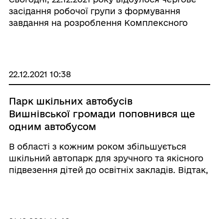
Ковельського району Волинської
засідання робочої групи з формування
області
завдання на розроблення Комплексного
плану просторового розвитку територіїї
Вишнівської сільської ради. Робоча група на
основі протоколу стратегічної сесії,
пропозицій, що на ...
22.12.2021 10:38
Парк шкільних автобусів
Вишнівської громади поповнився ще
одним автобусом
В області з кожним роком збільшується
шкільний автопарк для зручного та якісного
підвезення дітей до освітніх закладів. Відтак,
в рамках програми «Шкільний автобус»
Вишнівська сільська рада отримала ще один
транспортний засіб. Зокр ...