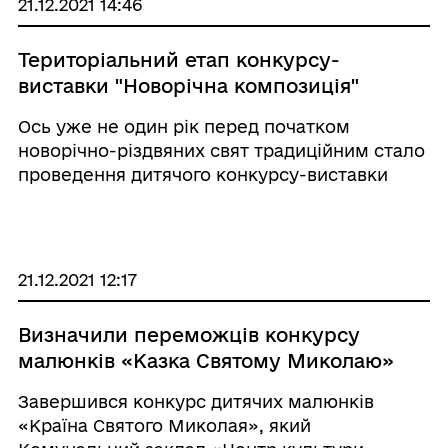
21.12.2021 14:46
Територіальний етап конкурсу-
виставки "Новорічна композиція"
Ось уже не один рік перед початком
новорічно-різдвяних свят традиційним стало
проведення дитячого конкурсу-виставки
«Новорічна композиція». Талановиті школярі
громади вкотре продемонстрували фантазії
та свою креативність. Відповідно до Поло ...
21.12.2021 12:17
Визначили переможців конкурсу
малюнків «Казка Святому Миколаю»
Завершився конкурс дитячих малюнків
«Країна Святого Миколая», який