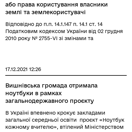
або права користування власники
землі та землекористувачі
сплачують плату за землю
Відповідно до п.п. 14.1.147 п. 14.1 ст. 14
Податковим кодексом України від 02 грудня
2010 року № 2755-VI зі змінами та
доповненнями (далі – ПКУ) плата за землю –
обов’язковий платіж у складі податку на
майно, що справляється у формі земе ...
17.12.2021 12:26
Вишнівська громада отримала
ноутбуки в рамках
загальнодержавного проєкту
«Ноутбук кожному вчителю»
В Україні впевнено крокує закладами
загальної середньої освіти проєкт «Ноутбук
кожному вчителю», втілений Міністерством