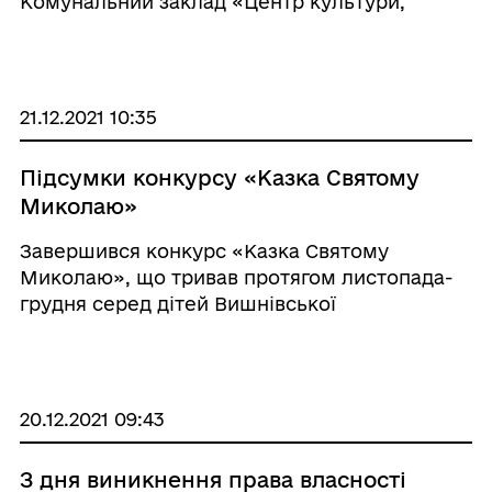
Комунальний заклад «Центр культури,
мистецтва, естетичного виховання та
спорту» проводить вже вдруге. Учасники
цьогорічного конкурсу мали уявити, якою є
країн ...
21.12.2021 10:35
Підсумки конкурсу «Казка Святому
Миколаю»
Завершився конкурс «Казка Святому
Миколаю», що тривав протягом листопада-
грудня серед дітей Вишнівської
територіальної громади. На конкурс діти
подали 67 робіт. Варто зазначити, що
конкурсанти проявили неабияку фантазію,
щоб їх казки вийшли ці ...
20.12.2021 09:43
З дня виникнення права власності