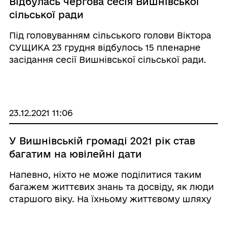
Відбулась чергова сесія Вишнівської
сільської ради
Під головуванням сільського голови Віктора
СУЩИКА 23 грудня відбулось 15 пленарне
засідання сесії Вишнівської сільської ради.
З 22 депутатів у пленарному засіданні взяли
участь 18. На сесії були присутні старости,
працівник ...
23.12.2021 11:06
У Вишнівській громаді 2021 рік став
багатим на ювілейні дати
Напевно, ніхто не може поділитися таким
багажем життєвих знань та досвіду, як люди
старшого віку. На їхньому життєвому шляху
траплялося різне: радості та печалі, злети та
падіння, сміх та сльози. У Вишнівській