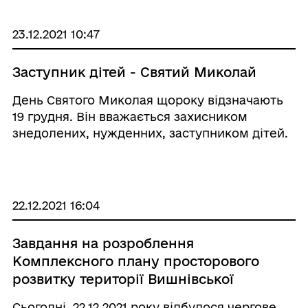
громаді 2021 рік став багатим на ювілейні ...
23.12.2021 10:47
Заступник дітей - Святий Миколай
День Святого Миколая щороку відзначають
19 грудня. Він вважається захисником
знедолених, нужденних, заступником дітей.
Одна з головних традицій свята у
Вишнівській громаді – солодкі набори, які
вручають дітям пільгових категорій. Цьогоріч
125 под ...
22.12.2021 16:04
Завдання на розроблення
Комплексного плану просторового
розвитку території Вишнівської
територіальної громади
Сьогодні, 22.12.2021 року відбулося чергове