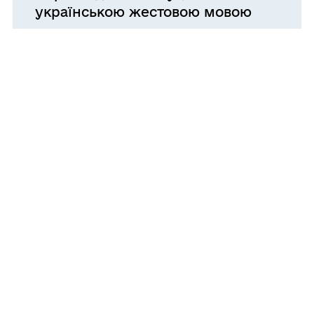
українською жестовою мовою
25.06.2026 16:59
Усі новини
Рішення
Про організацію та проведення
громадського обговорення
(слухання) щодо
перепрофілювання (зміни типу)