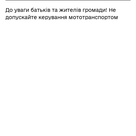
До уваги батьків та жителів громади! Не
допускайте керування мототранспортом
неповнолітніми!!!
31/07/2026
Вшанували пам'ять Героя Сергія Кушніра
28/07/2026
Перед світлою пам'яттю Героя схиляємо
голови...
25/07/2026