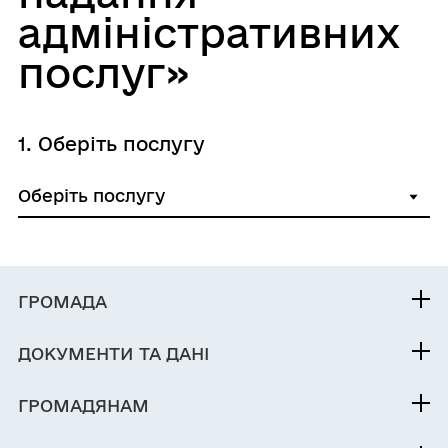
адміністративних
послуг»
1. Оберіть послугу
ГРОМАДА
Контакти та звернення
ДОКУМЕНТИ ТА ДАНІ
Сільський голова
Публічна інформація
Депутатський корпус
ГРОМАДЯНАМ
Фінанси
Інвестиційний паспорт
Кабінет мешканця