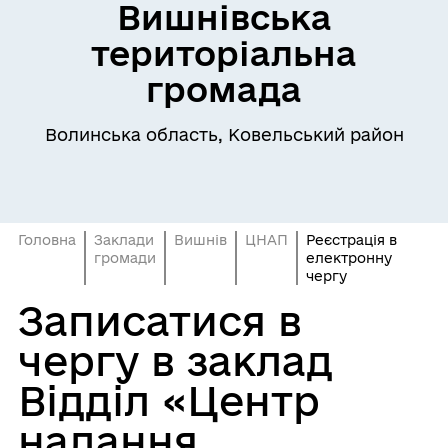
Вишнівська
територіальна
громада
Волинська область, Ковельський район
Головна
Заклади
Вишнів
ЦНАП
Реєстрація в
громади
електронну
чергу
Записатися в
чергу в заклад
Відділ «Центр
надання