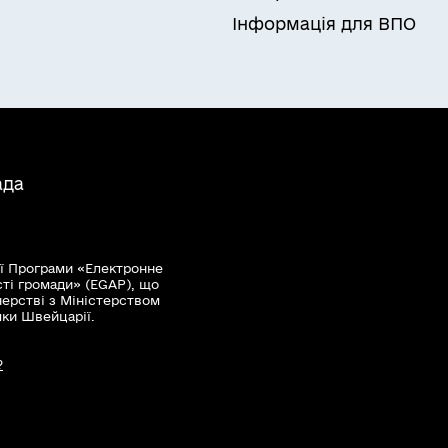
Інформація для ВПО
ада
ї Програми «Електронне
сті громади» (EGAP), що
нерстві з Міністерством
мки Швейцарії.
?