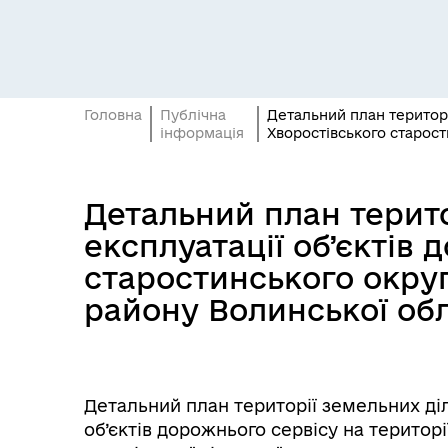
Головна
Публічна
Детальний план територі
інформація
Хворостівського старост
Відділ з питань юридичного
Про
Детальний план терито
забезпечення ради
інв
експлуатації об’єктів 
старостинського округ
району Волинської обл
Детальний план території земельних ді
Центр надання соціальних
об’єктів дорожнього сервісу на територ
Рег
послуг