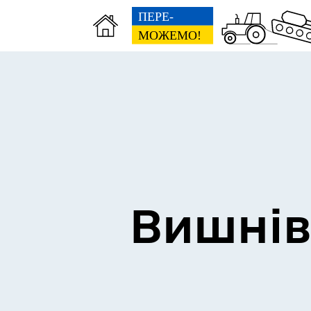
Сторінка пам’яті
Без
Вишнів
Освіта
Е-д