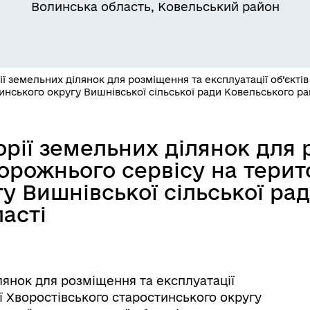
Волинська область, Ковельський район
ї земельних ділянок для розміщення та експлуатації об’єктів
инського округу Вишнівської сільської ради Ковельського ра
єктна діяльність та
рії земельних ділянок для 
естиції
дорожнього сервісу на терит
у Вишнівської сільської ра
асті
лянок для розміщення та експлуатації
ії Хворостівського старостинського округу
уляторна діяльність