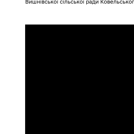
Вишнівської сільської ради Ковельсько
Служба у справах дітей