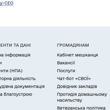
ту-СЕО
ЕНТИ ТА ДАНІ
ГРОМАДЯНАМ
на інформація
Кабінет мешканця
и
Вакансії
нти (НПА)
Послуги
торна діяльність
Чат-бот «СВОЇ»
удівна документація
Довідник закладів
а благоустрою
Протидія домашньому
насильству
Ветеранська політика