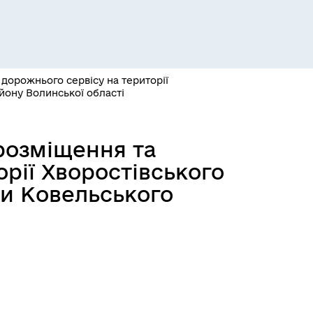
 дорожнього сервісу на території
йону Волинської області
розміщення та
орії Хворостівського
ди Ковельського