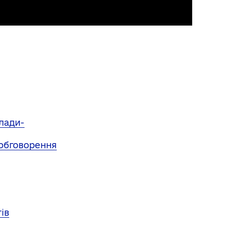
лади-
обговорення
ів