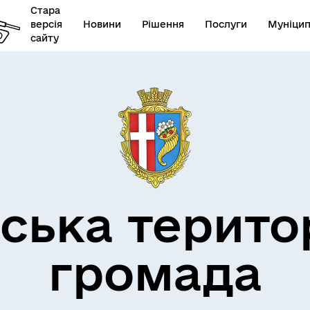
Стара
версія
Новини
Рішення
Послуги
Муніцип
сайту
бар’єрність
ська терито
громада
овідник закладів