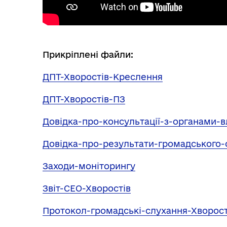
Прикріплені файли:
ДПТ-Хворостів-Креслення
ДПТ-Хворостів-ПЗ
Довідка-про-консультації-з-органами-в
Довідка-про-результати-громадського-
Заходи-моніторингу
Звіт-СЕО-Хворостів
Протокол-громадські-слухання-Хворост