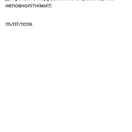
неповнолітніми!!!
25/07/2026
Шановні жителі села Римачі!
20/07/2026
Інструкція з безпеки для жителів Криму
20/07/2026
Держава гарантує усім дітям безоплатні
правничі послуги