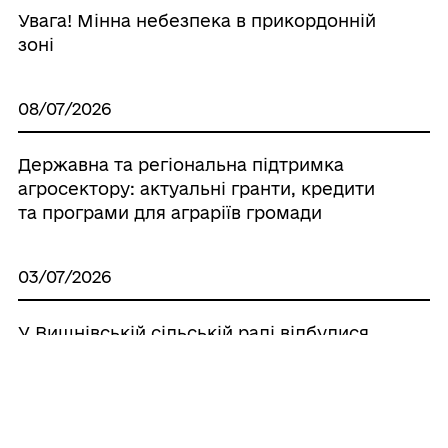
Увага! Мінна небезпека в прикордонній
зоні
08/07/2026
Державна та регіональна підтримка
агросектору: актуальні гранти, кредити
та програми для аграріїв громади
03/07/2026
У Вишнівській сільській раді відбулися
громадські слухання щодо стратегічної
екологічної оцінки проєкту детального
плану території