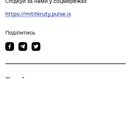
Слідкуй за нами у соцмережах
https://mititkruty.pulse.is
Поділитись
Дізнайтеся також
05/08/2026
Напередодні Дня молоді у Вишнівській
громаді відбудеться благодійний
молодіжний захід!