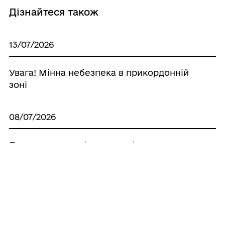
Дізнайтеся також
13/07/2026
Увага! Мінна небезпека в прикордонній
зоні
08/07/2026
Державна та регіональна підтримка
агросектору: актуальні гранти, кредити
та програми для аграріїв громади
06/07/2026