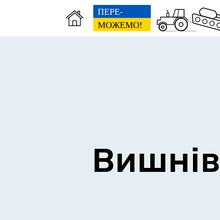
Сторінка пам’яті
Без
Вишнів
Освіта
Е-д