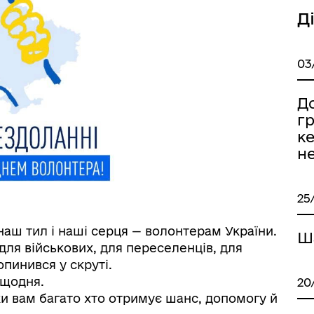
Д
03
До
г
к
не
25
наш тил і наші серця — волонтерам України.
Ша
для військових, для переселенців, для
опинився у скруті.
 щодня.
20
ки вам багато хто отримує шанс, допомогу й