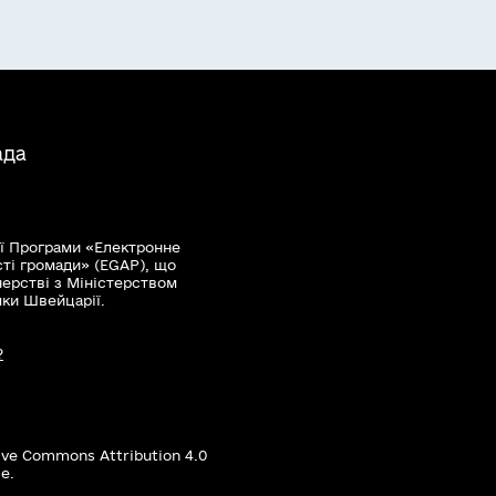
ада
ї Програми «Електронне
сті громади» (EGAP), що
нерстві з Міністерством
мки Швейцарії.
?
ive Commons Attribution 4.0
е.