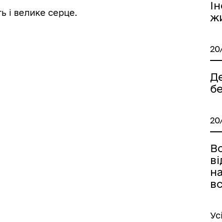
Ін
ь і велике серце.
ж
20
Де
б
20
Вс
в
н
в
Ус