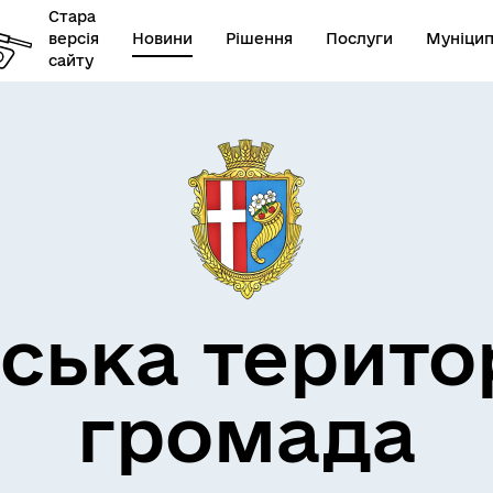
Стара
версія
Новини
Рішення
Послуги
Муніцип
сайту
бар’єрність
ська терито
громада
овідник закладів