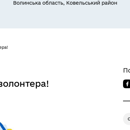
Волинська область, Ковельський район
ера!
єктна діяльність та
естиції
П
волонтера!
уляторна діяльність