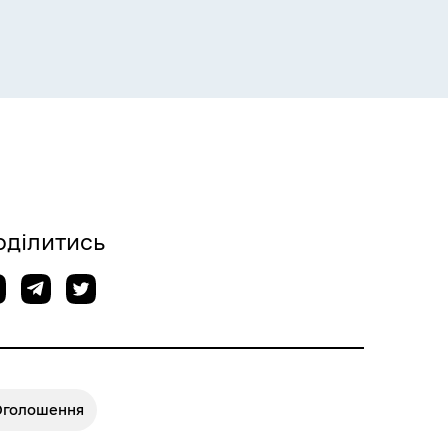
оділитись
Оголошення