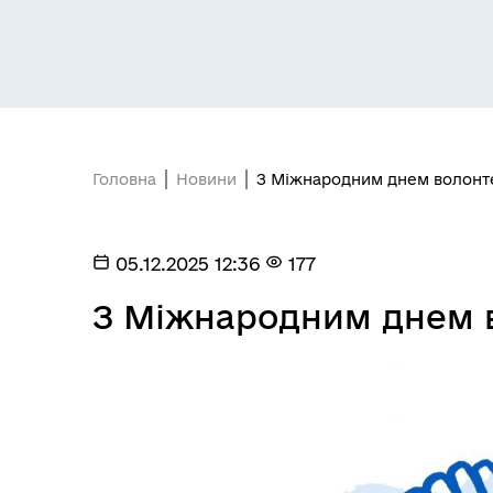
Головна
Новини
З Міжнародним днем волонт
Відділ з питань юридичного
Про
забезпечення ради
інв
05.12.2025 12:36
177
З Міжнародним днем 
Центр надання соціальних
Рег
послуг