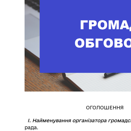
Відділ з питань юридичного
Про
забезпечення ради
інв
ОГОЛОШЕННЯ
I
. Найменування організатора громадс
рада.
Центр надання соціальних