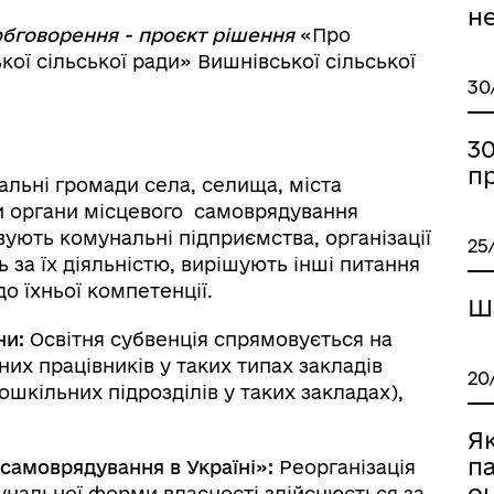
уляторна діяльність
не
 обговорення -
проєкт
рішення
«Про
кої сільської ради» Вишнівської сільської
30
30
пр
альні громади села, селища, міста
и органи місцевого самоврядування
ують комунальні підприємства, організації
25
 за їх діяльністю, вирішують інші питання
о їхньої компетенції.
Ша
ни:
Освітня субвенція спрямовується на
них працівників у таких типах закладів
20
дошкільних підрозділів у таких закладах),
Як
п
 самоврядування в Україні»:
Реорганізація
о
мунальної форми власності здійснюється за