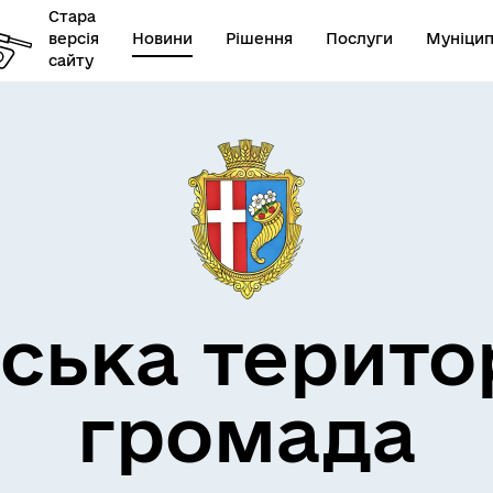
Стара
версія
Новини
Рішення
Послуги
Муніцип
сайту
бар’єрність
ська терито
громада