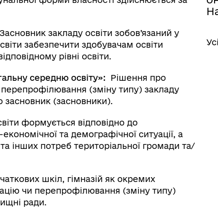
На
Засновник закладу освіти зобов’язаний у
Ус
 освіти забезпечити здобувачам освіти
дповідному рівні освіти.
гальну середню освіту»:
Рішення про
и перепрофілювання (зміну типу) закладу
о засновник (засновники).
світи формується відповідно до
економічної та демографічної ситуації, а
 та інших потреб територіальної громади та/
аткових шкіл, гімназій як окремих
ідацію чи перепрофілювання (зміну типу)
лищні ради.