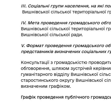
ІІІ.
Соціальні групи населення, на які 
Вишнівської сільської територіальної г
І
V
. Мета проведення громадського обг
Вишнівської сільської територіальної гр
Вишнівської сільської ради.
V
. Формат проведення громадського об
представників визначених соціальних г
Консультації з громадськістю проводит
обговорення, шляхом зустрічей керівни
гуманітарного відділу Вишнівської сіль
старостинського округу Вишнівської сіл
визначеним графіком.
Графік проведення публічного громадс