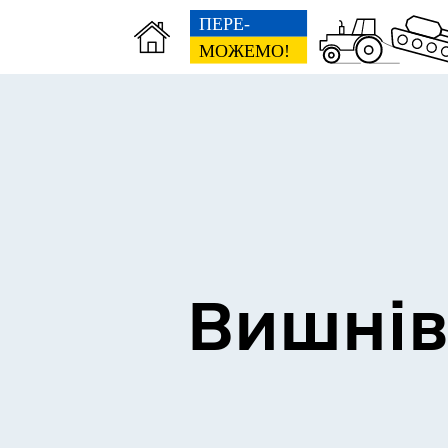
Сторінка пам’яті
Без
Вишнів