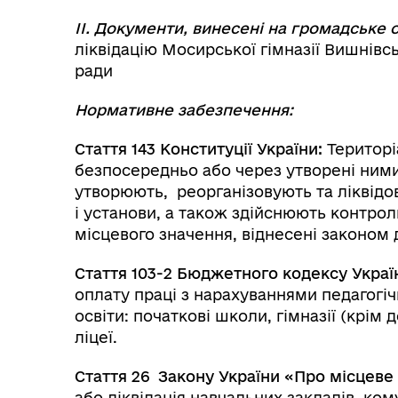
Рег
послуг
ІІ. Документи, винесені на громадське
ліквідацію Мосирської гімназії Вишнівсь
ради
Нормативне забезпечення:
Стаття 143 Конституції України:
Територі
безпосередньо або через утворені ним
утворюють, реорганізовують та ліквідов
і установи, а також здійснюють контроль
місцевого значення, віднесені законом д
Стаття 103-2 Бюджетного кодексу Украї
оплату праці з нарахуваннями педагогіч
освіти: початкові школи, гімназії (крім 
Служба у справах дітей
ліцеї.
Стаття 26 Закону України «Про місцеве
або ліквідація навчальних закладів ко