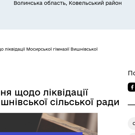
Волинська область, Ковельський район
 ліквідації Мосирської гімназії Вишнівської
овідник закладів
П
я щодо ліквідації
шнівської сільської ради