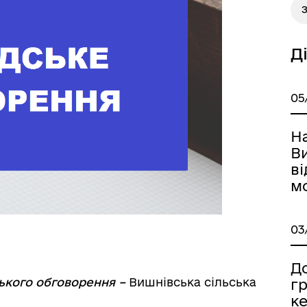
З
Д
єктна діяльність та
естиції
05
Н
В
в
м
03
До
ького обговорення –
Вишнівська сільська
г
к