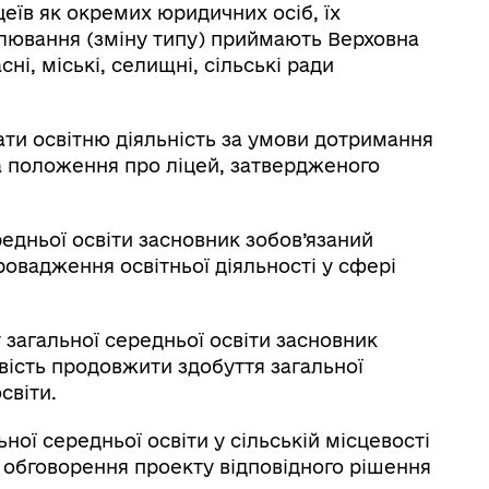
еїв як окремих юридичних осіб, їх
ілювання (зміну типу) приймають Верховна
і, міські, селищні, сільські ради
ати освітню діяльність за умови дотримання
та положення про ліцей, затвердженого
редньої освіти засновник зобов’язаний
овадження освітньої діяльності у сфері
ду загальної середньої освіти засновник
ість продовжити здобуття загальної
світи.
льної середньої освіти у сільській місцевості
 обговорення проекту відповідного рішення