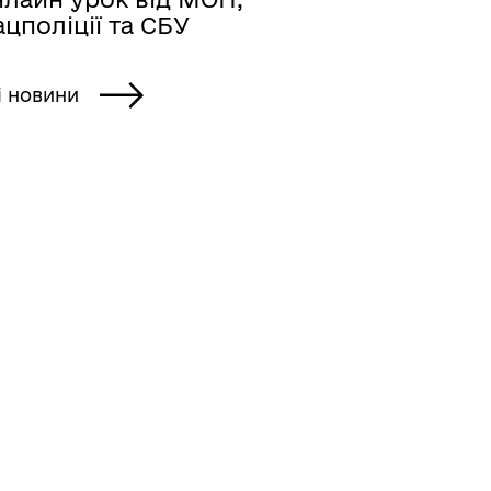
цполіції та СБУ
і новини