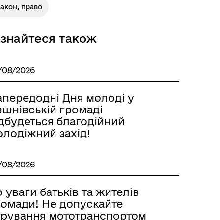
акон, право
ізнайтеся також
/08/2026
апередодні Дня молоді у
ишнівській громаді
ідбудеться благодійний
олодіжний захід!
/08/2026
 уваги батьків та жителів
ромади! Не допускайте
ерування мототранспортом