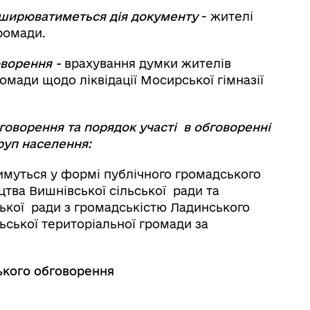
поширюватиметься дія документу
-
жителі
ромади.
оворення -
врахування думки жителів
омади щодо ліквідації Мосирської гімназії
говорення та порядок участі
в обговоренні
руп населення:
имуться у формі публічного громадського
цтва Вишнівської сільської ради та
ської ради з громадськістю Ладинського
ьської територіальної громади за
ького обговорення