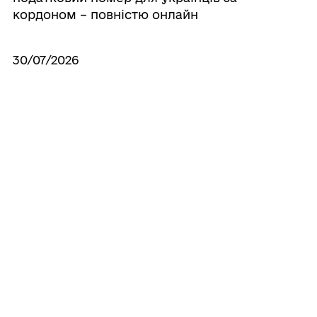
кордоном – повністю онлайн
30/07/2026
30 липня – Всесвітній день протидії
торгівлі людьми
30/07/2026
У Вишнівській сільській раді відбулося
засідання Ради з питань внутрішньо
переміщених осіб
Усі новини