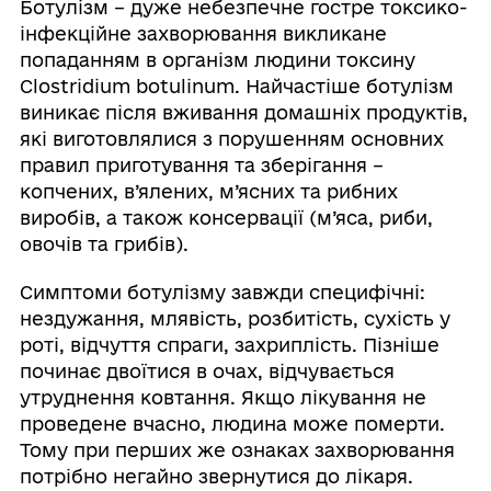
Ботулізм – дуже небезпечне гостре токсико-
інфекційне захворювання викликане
попаданням в організм людини токсину
Clostridium botulinum. Найчастіше ботулізм
виникає після вживання домашніх продуктів,
які виготовлялися з порушенням основних
правил приготування та зберігання –
копчених, в’ялених, м’ясних та рибних
виробів, а також консервації (м’яса, риби,
овочів та грибів).
Симптоми ботулізму завжди специфічні:
нездужання, млявість, розбитість, сухість у
роті, відчуття спраги, захриплість. Пізніше
починає двоїтися в очах, відчувається
утруднення ковтання. Якщо лікування не
проведене вчасно, людина може померти.
Тому при перших же ознаках захворювання
потрібно негайно звернутися до лікаря.