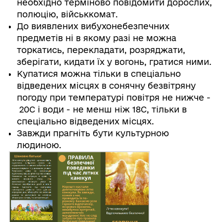
необхідно терміново повідомити дорослих,
полюцію, військкомат.
До виявлених вибухонебезпечних
предметів нi в якому разi не можна
торкатись, перекладати, розряджати,
зберігати, кидати їх у вогонь, гратися ними.
Купатися можна тільки в спеціально
відведених місцях в сонячну безвітряну
погоду при температурі повітря не нижче -
20С i води - не менш ніж 18С, тільки в
спеціально відведених місцях.
Завжди прагніть бути культурною
людиною.