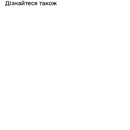
Дізнайтеся також
05/08/2026
Напередодні Дня молоді у Вишнівській
громаді відбудеться благодійний
молодіжний захід!
03/08/2026
До уваги батьків та жителів громади! Не
допускайте керування мототранспортом
неповнолітніми!!!
27/07/2026