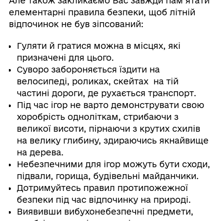
Але також закликаємо Вас завжди пам`ятати
елементарні правила безпеки, щоб літній
відпочинок не був зіпсований:
Гуляти й гратися можна в місцях, які
призначені для цього.
Суворо забороняється їздити на
велосипедi, роликах, скейтах на тiй
частинi дороги, де рухається транспорт.
Під час ігор не варто демонструвати свою
хоробрість одноліткам, стрибаючи з
великої висоти, пірнаючи з крутих схилів
на велику глибину, здираючись якнайвище
на дерева.
Небезпечними для ігор можуть бути сходи,
підвали, горища, будівельні майданчики.
Дотримуйтесь правил протипожежної
безпеки під час відпочинку на природі.
Виявивши вибухонебезпечнi предмети,