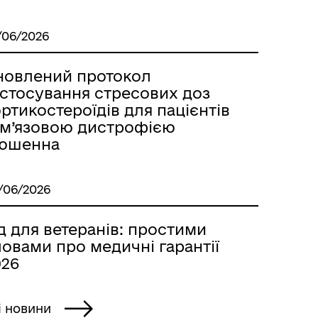
/06/2026
новлений протокол
астосування стресових доз
ртикостероїдів для пацієнтів
з м’язовою дистрофією
юшенна
/06/2026
д для ветеранів: простими
овами про медичні гарантії
026
і новини