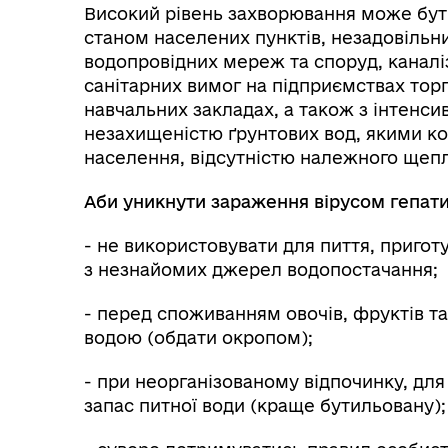
Високий рівень захворювання може бути
станом населених пунктів, незадовільн
водопровідних мереж та споруд, канал
санітарних вимог на підприємствах торг
навчальних закладах, а також з інтенс
незахищеністю ґрунтових вод, якими ко
населення, відсутністю належного щеп
Аби уникнути зараження вірусом гепати
- не використовувати для пиття, пригот
з незнайомих джерел водопостачання;
- перед споживанням овочів, фруктів та
водою (обдати окропом);
- при неорганізованому відпочинку, для
запас питної води (краще бутильовану);