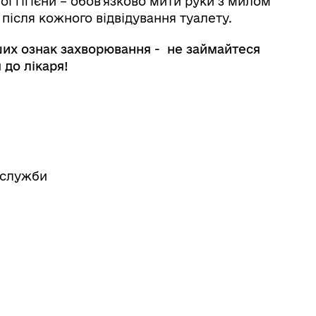
ї гігієни – обов’язково мити руки з милом
після кожного відвідування туалету.
ших ознак захворювання - не займайтеся
 до лікаря!
вслужби