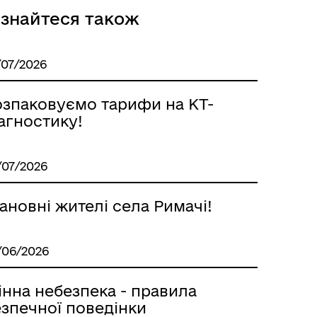
ізнайтеся також
/07/2026
озпаковуємо тарифи на КТ-
агностику!
/07/2026
новні жителі села Римачі!
/06/2026
інна небезпека - правила
езпечної поведінки