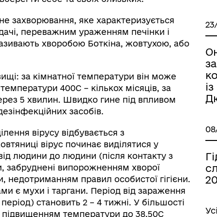
йне захворювання, яке характеризується
23
ачі, переважним ураженням печінки і
азивають хворобою Боткіна, жовтухою, або
О
з
ко
ищі: за кімнатної температури він може
і
 температури 400С – кількох місяців, за
Д
ерез 5 хвилин. Швидко гине під впливом
езінфекційних засобів.
08
лення вірусу відбувається з
овтяниці вірус починає виділятися у
Гі
ід людини до людини (після контакту з
сл
ти, забруднені випорожненням хворої
2
и, недотриманням правил особистої гігієни.
 є мухи і таргани. Період від зараження
еріод) становить 2 – 4 тижні. У більшості
Ус
 з підвищенням температури до 38,50С