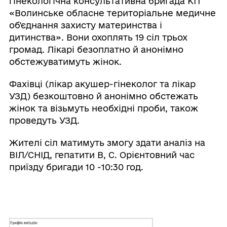
гінекологічна консультативна бригада KП
«Волинське обласне територіальне медичне
об'єднання захисту материнства i
дитинства». Вони охоплять 19 сіл трьох
громад. Лікарі безоплатно й анонімно
обстежуватимуть жінок.
Фахівці (лікар акушер-гінеколог та лікар
УЗД) безкоштовно й анонімно обстежать
жінок та візьмуть необхідні проби, також
проведуть УЗД.
Жителі сіл матимуть змогу здати аналіз на
ВІЛ/СНІД, гепатити В, С. Орієнтовний час
приїзду бригади 10 -10:30 год.