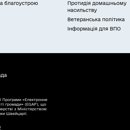
а благоустрою
Протидія домашньому
насильству
Ветеранська політика
Інформація для ВПО
ада
ї Програми «Електронне
сті громади» (EGAP), що
нерстві з Міністерством
мки Швейцарії.
?