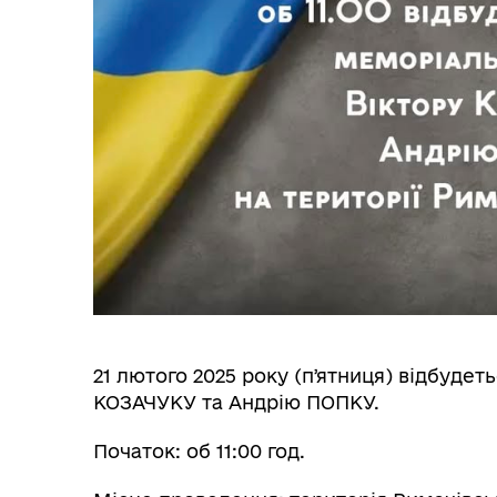
Центр надання соціальних
Рег
послуг
Служба у справах дітей
21 лютого 2025 року (пʼятниця) відбуде
КОЗАЧУКУ та Андрію ПОПКУ.
Початок: об 11:00 год.