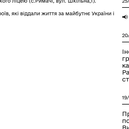
25
го ліцею (с.Римачі, вул. Шкільна,1).
їв, які віддали життя за майбутнє України і
📢
20
І
г
к
Р
с
19
П
по
Ви