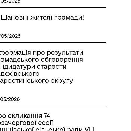
/05/2026
 Шановні жителі громади!
/05/2026
нформація про результати
ромадського обговорення
андидатури старости
адехівського
таростинського округу
/05/2026
ро скликання 74
зачергової сесії
шнівської сільської ради VIIІ