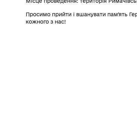
Місце проведення: територія Римачівсько
Просимо прийти і вшанувати памʼять Геро
кожного з нас!