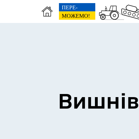
Сторінка пам’яті
Без
Вишнів
Освіта
Е-д