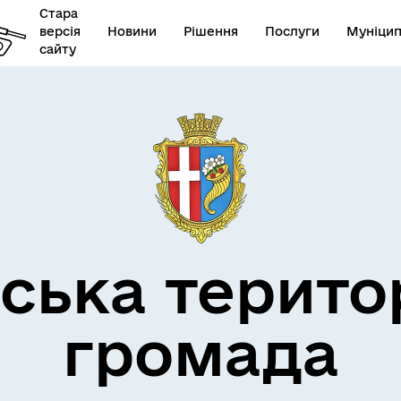
Стара
версія
Новини
Рішення
Послуги
Муніцип
сайту
бар’єрність
ська терито
громада
овідник закладів