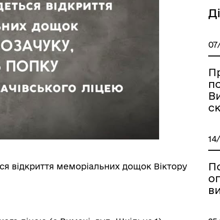
уляторна діяльність
Д
07
П
по
Ви
с
14
П
ться відкриття меморіальних дощок Віктору
о
в