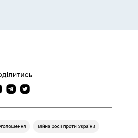
оділитись
Оголошення
Війна росії проти України