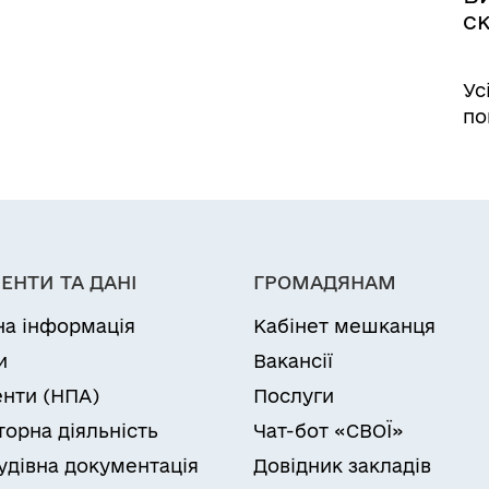
с
Ус
по
ЕНТИ ТА ДАНІ
ГРОМАДЯНАМ
на інформація
Кабінет мешканця
и
Вакансії
нти (НПА)
Послуги
торна діяльність
Чат-бот «СВОЇ»
удівна документація
Довідник закладів