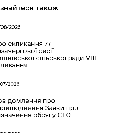
ізнайтеся також
/08/2026
ро скликання 77
зачергової сесії
шнівської сільської ради VIIІ
кликання
/07/2026
овідомлення про
прилюднення Заяви про
изначення обсягу СЕО