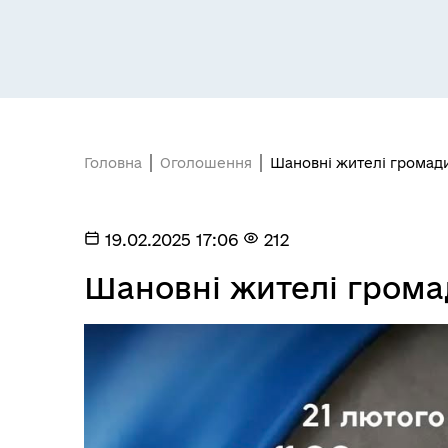
Головна
Оголошення
Шановні жителі громади
Відділ з питань юридичного
Про
забезпечення ради
інв
19.02.2025 17:06
212
Шановні жителі грома