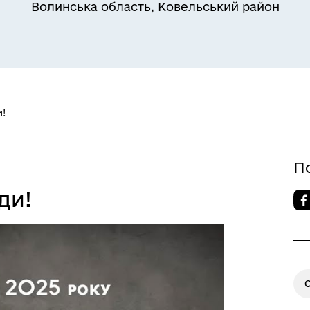
Волинська область, Ковельський район
!
єктна діяльність та
естиції
П
ди!