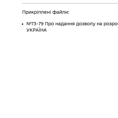
Рег
послуг
Прикріплені файли:
№73-79 Про надання дозволу на розро
УКРАЇНА
Служба у справах дітей