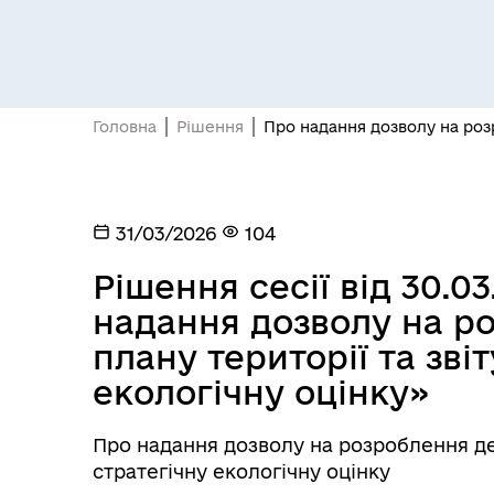
Головна
Рішення
Про надання дозволу на розр
Відділ з питань юридичного
Про
31/03/2026
104
забезпечення ради
інв
Рішення сесії від 30.0
надання дозволу на р
плану території та зві
екологічну оцінку»
Про надання дозволу на розроблення дет
стратегічну екологічну оцінку
Центр надання соціальних