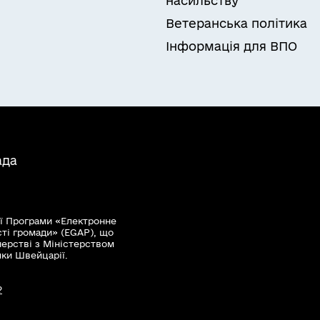
насильству
Ветеранська політика
Інформація для ВПО
ада
ї Програми «Електронне
сті громади» (EGAP), що
нерстві з Міністерством
мки Швейцарії.
?