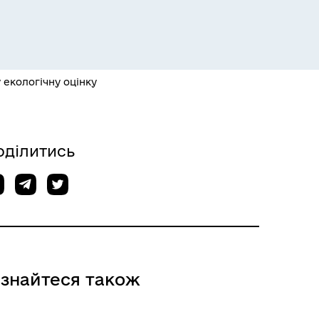
 екологічну оцінку
оділитись
ізнайтеся також