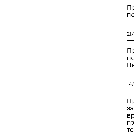
П
по
21
П
по
Ви
14
Пр
з
в
г
те