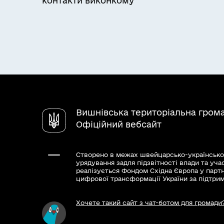
контакти виконкому
Вишнівська територіальна гром
Офіційний вебсайт
Створено в межах швейцарсько-українсько
урядування задля підзвітності влади та уча
реалізується Фондом Східна Європа у парт
цифрової трансформації України за підтри
Хочете такий сайт з чат-ботом для громади