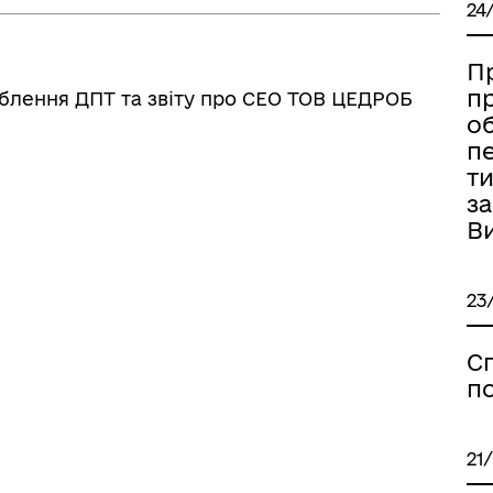
уляторна діяльність
24
Пр
п
блення ДПТ та звіту про СЕО ТОВ ЦЕДРОБ
о
п
ти
за
Ви
23
С
п
21