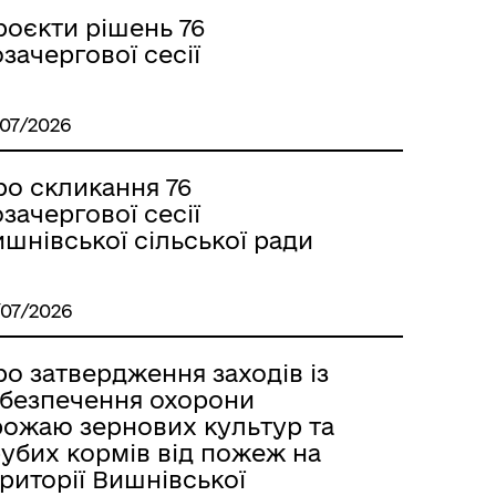
роєкти рішень 76
зачергової сесії
/07/2026
ро скликання 76
зачергової сесії
шнівської сільської ради
/07/2026
о затвердження заходів iз
абезпечення охорони
рожаю зернових культур та
рубих кормів вiд пожеж на
риторії Вишнівської