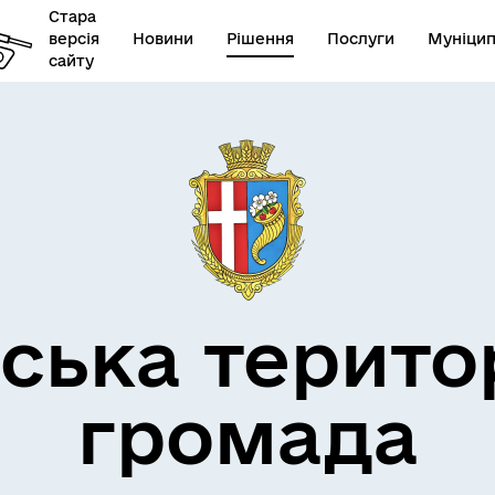
Стара
версія
Новини
Рішення
Послуги
Муніцип
сайту
бар’єрність
ська терито
громада
овідник закладів