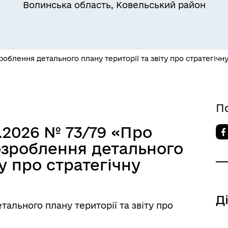
Волинська область, Ковельський район
облення детального плану території та звіту про стратегічну
П
єктна діяльність та
естиції
3.2026 № 73/79 «Про
озроблення детального
ту про стратегічну
Д
ального плану території та звіту про