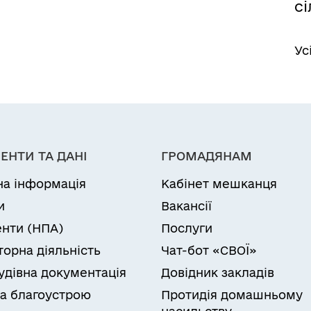
сі
Ус
ЕНТИ ТА ДАНІ
ГРОМАДЯНАМ
на інформація
Кабінет мешканця
и
Вакансії
нти (НПА)
Послуги
торна діяльність
Чат-бот «СВОЇ»
удівна документація
Довідник закладів
а благоустрою
Протидія домашньому