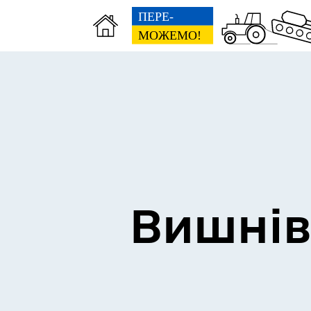
Сторінка пам’яті
Без
Вишнів
Освіта
Е-д