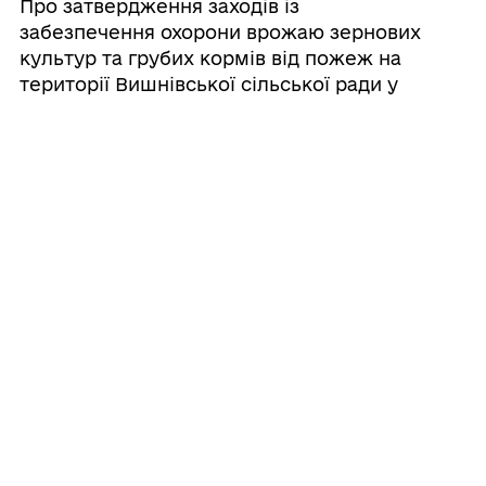
Про затвердження заходів iз
забезпечення охорони врожаю зернових
культур та грубих кормів вiд пожеж на
території Вишнівської сільської ради у
2026 році
Усі рішення
ГРОМАДА
Контакти та звернення
ДОКУМЕНТИ ТА ДАНІ
Сільський голова
Публічна інформація
Депутатський корпус
ГРОМАДЯНАМ
Фінанси
Інвестиційний паспорт
Кабінет мешканця
Документи (НПА)
ГРОМАДСЬКА УЧАСТЬ
Паспорт громади
Вакансії