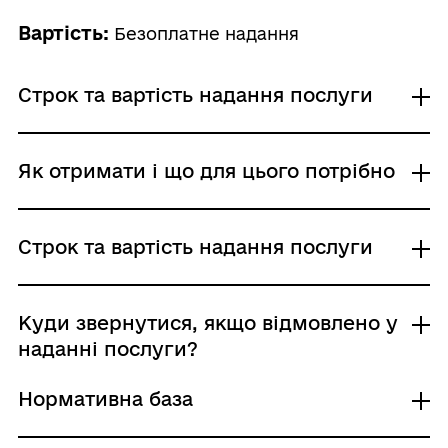
Вартість:
Безоплатне надання
Строк та вартість надання послуги
Звичайне надання
Як отримати і що для цього потрібно
Адміністративний збір: Безоплатне надання /
0 UAH /
Строк надання: 10 днів (робочі)
Де отримати
Строк та вартість надання послуги
Центр надання адміністративних послуг
Державна інспекція архітектури та
містобудування України
Звичайне надання
Куди звернутися, якщо відмовлено у
Адміністративний збір: Безоплатне надання /
наданні послуги?
Хто і як може подати заяву:
0 UAH /
представник заявника: письмово;
Строк надання: 10 днів (робочі)
Нормативна база
електронною поштою, поштою
Підстави для відмови у наданні послуги:
(рекомендованим листом), особисто
Оформлення документів з порушенням