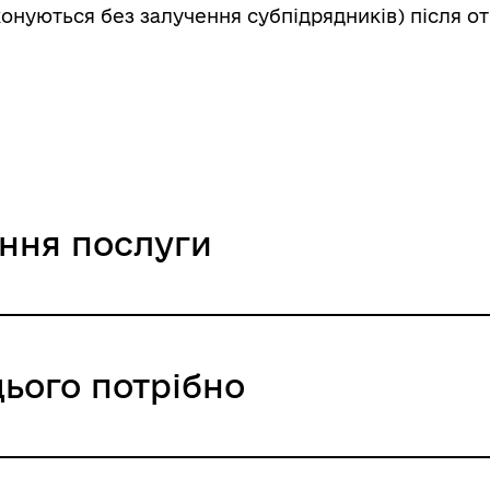
конуються без залучення субпідрядників) після 
ання послуги
цього потрібно
ння / 0 UAH /