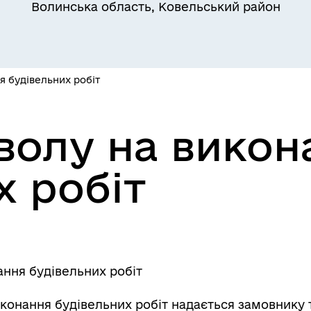
Волинська область, Ковельський район
я будівельних робіт
волу на викон
єктна діяльність та
естиції
х робіт
ння будівельних робіт
уляторна діяльність
конання будівельних робіт надається замовнику 