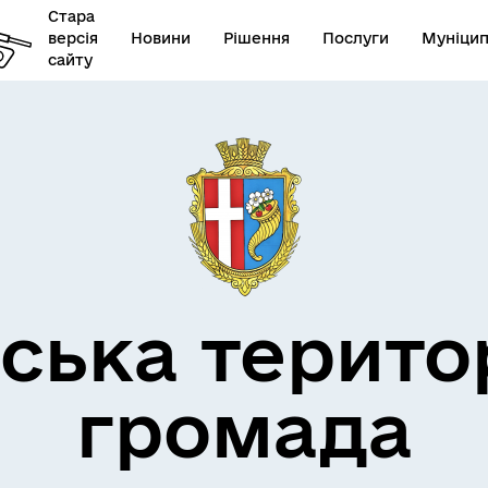
Стара
версія
Новини
Рішення
Послуги
Муніцип
сайту
бар’єрність
ська терито
громада
овідник закладів