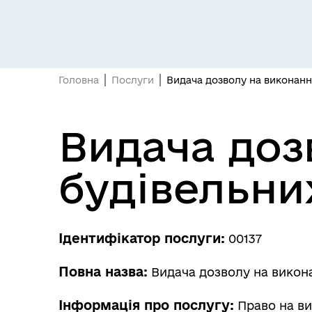
Головна
Послуги
Видача дозволу на виконанн
Видача доз
Відділ з питань юридичного
Про
забезпечення ради
інв
будівельни
Ідентифікатор послуги:
00137
Повна назва:
Видача дозволу на викона
Центр надання соціальних
Рег
Інформація про послугу:
Право на ви
послуг