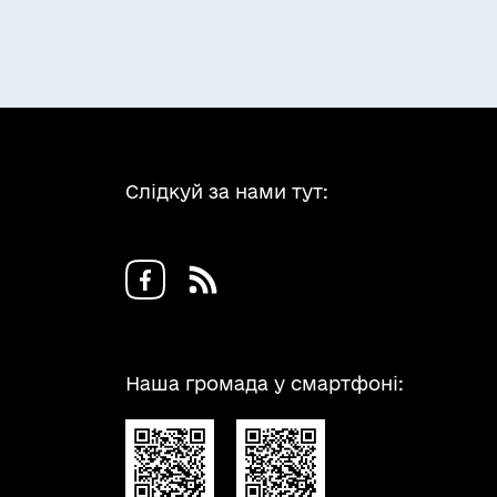
Після видачі дозволу запис про це
ектронну копію дозволу або відмову у
ржавної електронної системи у сфері
Слідкуй за нами тут:
Наша громада у смартфоні: