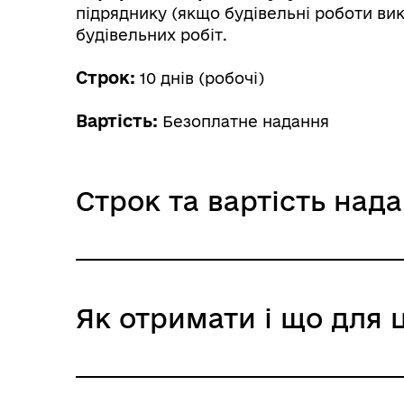
підряднику (якщо будівельні роботи ви
будівельних робіт.
Строк:
10 днів (робочі)
Вартість:
Безоплатне надання
Служба у справах дітей
Строк та вартість над
Звичайне надання
Як отримати і що для 
Адміністративний збір: Безоплатне нада
Строк надання: 10 днів (робочі)