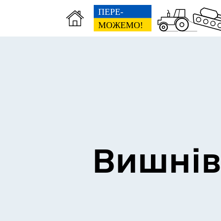
Сторінка пам’яті
Без
Вишнів
Освіта
Е-д