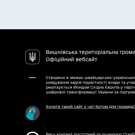
дозволу також з’явиться у кабінеті гро
з’явиться в Реєстрі будівельної діяльн
видачі дозволу. Перевірити реєстрацію
будівництва https://e-construction.gov.
Результати та способи отри
Рішення про надання дозволу на вико
Вишнівська територіальна гром
Відмова у наданні дозволу на викона
Офіційний вебсайт
Створено в межах швейцарсько-українсько
урядування задля підзвітності влади та уча
реалізується Фондом Східна Європа у парт
цифрової трансформації України за підтри
Хочете такий сайт з чат-ботом для громади
Весь контент доступний за ліцензією Creat