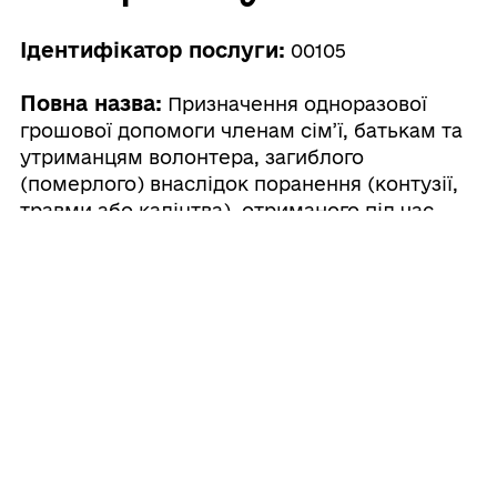
Ідентифікатор послуги:
00105
Повна назва:
Призначення одноразової
грошової допомоги членам сім’ї, батькам та
утриманцям волонтера, загиблого
(померлого) внаслідок поранення (контузії,
травми або каліцтва), отриманого під час
надання волонтерської допомоги в районі
проведення антитерористичної операції,
здійснення заходів із забезпечення
національної безпеки і оборони, відсічі і
стримування збройної агресії Російської
Федерації у Донецькій та Луганській
областях, здійснення заходів, необхідних для
забезпечення оборони України, захисту
безпеки населення та інтересів держави у
зв’язку з військовою агресією Російської