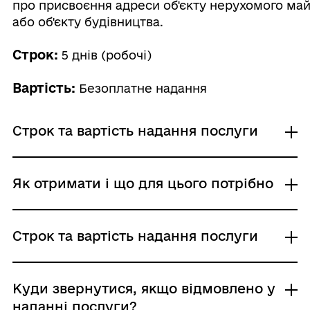
про присвоєння адреси об'єкту нерухомого ма
або об'єкту будівництва.
Строк:
5 днів (робочі)
Вартість:
Безоплатне надання
Строк та вартість надання послуги
Звичайне надання
Як отримати і що для цього потрібно
Адміністративний збір: Безоплатне надання /
0 UAH /
Строк надання: 5 днів (робочі)
Де отримати
Строк та вартість надання послуги
Виконавчі органи сільських, селищних,
міських рад
Звичайне надання
Куди звернутися, якщо відмовлено у
Хто і як може подати заяву:
Адміністративний збір: Безоплатне надання /
наданні послуги?