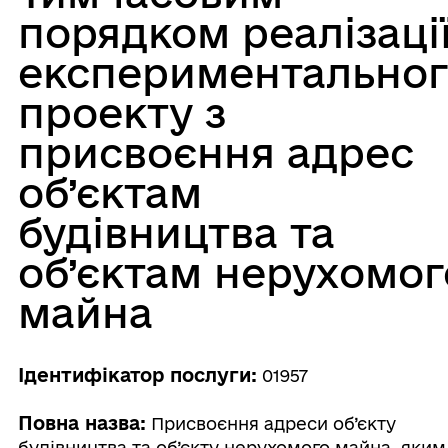
порядком реалізаці
експериментальног
проекту з
присвоєння адрес
об’єктам
будівництва та
об’єктам нерухомог
майна
Ідентифікатор послуги:
01957
Повна назва:
Присвоєння адреси об’єкту
будівництва та об’єкту нерухомого майна, яким