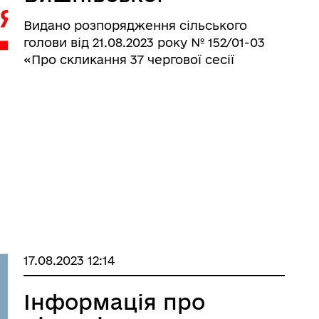
уляторна діяльність
сільської ради
Видано розпорядження сільського
голови від 21.08.2023 року № 152/01-03
«Про скликання 37 чергової сесії
Вишнівської сільської ради VIIІ
скликання», яка відбудеться 30 серпня
2023 року о 12 годині в залі засідань
сільської ради. На розгляд с ...
17.08.2023 12:14
Інформація про