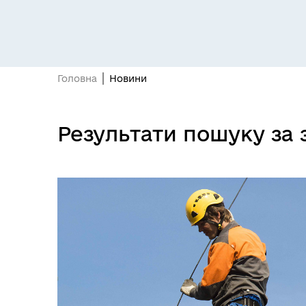
Головна
Новини
Освіта
Е-д
Результати пошуку за