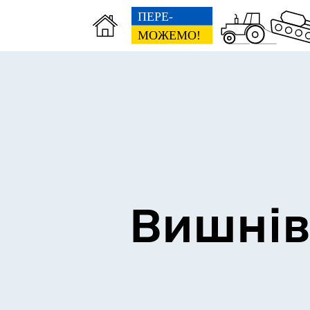
Сторінка пам’яті
Без
Вишнів