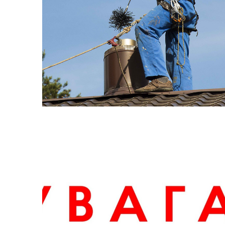
Відділ з питань юридичного
Про
забезпечення ради
інв
Центр надання соціальних