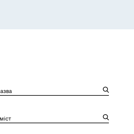
азва
міст