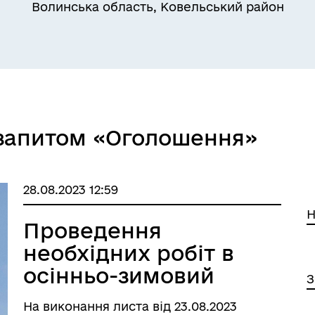
Волинська область, Ковельський район
овідник закладів
 запитом «Оголошення»
28.08.2023 12:59
Н
Проведення
необхідних робіт в
осінньо-зимовий
З
період 2023-2024
На виконання листа від 23.08.2023