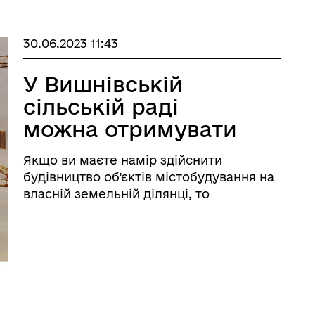
30.06.2023 11:43
У Вишнівській
сільській раді
можна отримувати
витяг про
Якщо ви маєте намір здійснити
містобудівні умови
будівництво об’єктів містобудування на
та обмеження
власній земельній ділянці, то
необхідним є отримання відповідних
документів- містобудівних умов та
обмежень. Документ про містобудівні
умови та обмеження містить
інформацію про ...