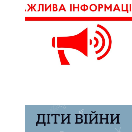
Рег
послуг
Служба у справах дітей