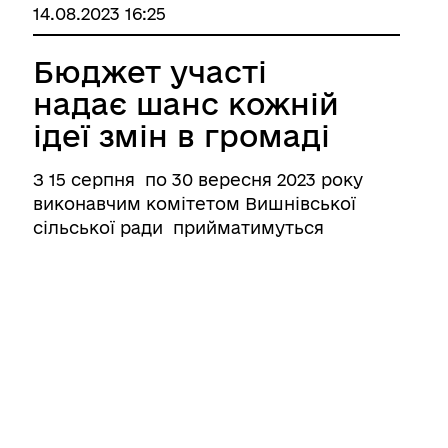
14.08.2023 16:25
Бюджет участі
надає шанс кожній
ідеї змін в громаді
З 15 серпня по 30 вересня 2023 року
виконавчим комітетом Вишнівської
сільської ради прийматимуться
проєкти бюджету участі (громадського
бюджету). За обсягом фінансування
проєкти поділяються на малі (від 20
000,00 до 100 000,00 грн) та ве ...