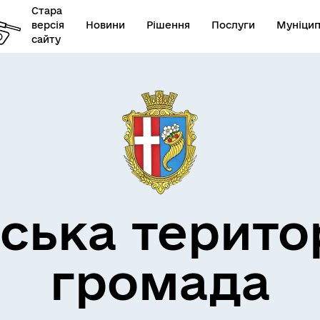
Стара
версія
Новини
Рішення
Послуги
Муніцип
сайту
бар’єрність
ська терито
громада