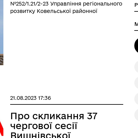
років відносно
№252/1.21/2-23 Управління регіонального
димовентиляційних
розвитку Ковельської районної
державної адміністрації Волинської
каналів
області, Вишнівська сільська рада
єктна діяльність та
естиції
інформує, щодо необхідності
підготовки господарства на території
Вишнівської терит ...
21.08.2023 17:36
Про скликання 37
чергової сесії
Вишнівської