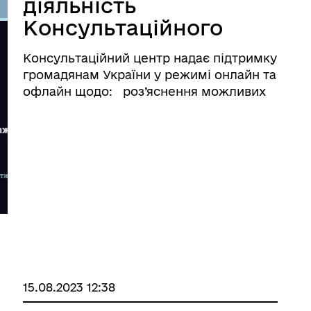
діяльність
Консультаційного
центру
Консультаційний центр надає підтримку
Уповноваженого
громадянам України у режимі онлайн та
Верховної Ради
офлайн щодо: роз’яснення можливих
шляхів повернення дитини або сімей з
України з прав
дітьми на підконтрольну Уряду України
людини
територію; отримання свідоцтва про
народження ...
15.08.2023 12:38